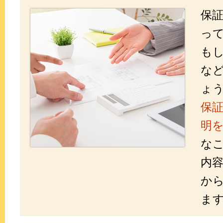
保
っ
も
な
ょ
保
明
な
内
か
ま