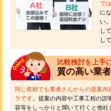
で
に
い
し
し
比較検討を上手
質の高い業
同じ依頼でも業者さんからの提案内
ラです
。提案の内容や工事工程の説
容等をしっかりと聞いて行くと他社