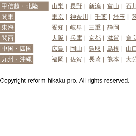
甲信越・北陸
山梨
長野
新潟
富山
石
関東
東京
神奈川
千葉
埼玉
東海
愛知
岐阜
三重
静岡
関西
大阪
兵庫
京都
滋賀
奈
中国・四国
広島
岡山
鳥取
島根
山
九州・沖縄
福岡
佐賀
長崎
熊本
大
Copyright reform-hikaku-pro. All rights reserved.