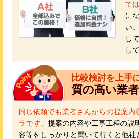
で
に
い
し
し
比較検討を上手
質の高い業
同じ依頼でも業者さんからの提案内
ラです
。提案の内容や工事工程の説
容等をしっかりと聞いて行くと他社