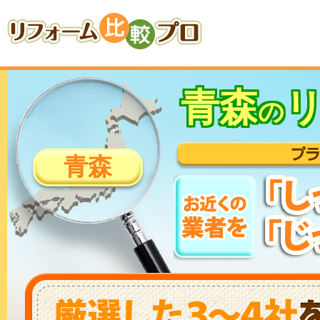
青森
の
青森