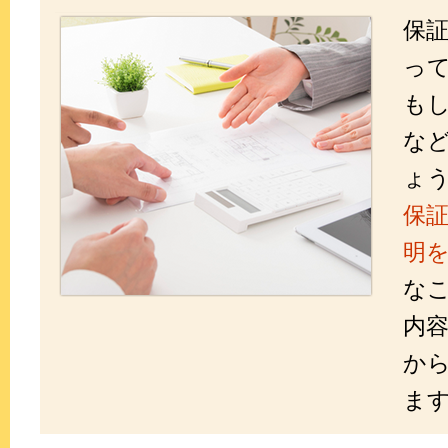
保
っ
も
な
ょ
保
明
な
内
か
ま