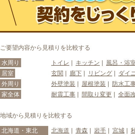
ご要望内容から見積りを比較する
水周り
トイレ
キッチン
風呂・浴
居室
玄関
廊下
リビング
ダイ
外周り
外壁塗装
屋根塗装
防水工
家全体
耐震工事
間取り変更
全面
地域から見積りを比較する
北海道・東北
北海道
青森
岩手
宮城