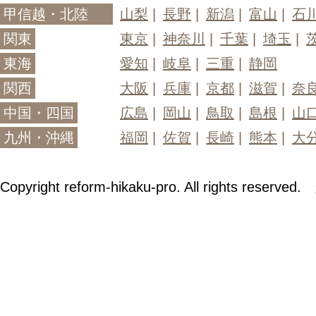
甲信越・北陸
山梨
長野
新潟
富山
石
関東
東京
神奈川
千葉
埼玉
東海
愛知
岐阜
三重
静岡
関西
大阪
兵庫
京都
滋賀
奈
中国・四国
広島
岡山
鳥取
島根
山
九州・沖縄
福岡
佐賀
長崎
熊本
大
Copyright reform-hikaku-pro. All rights reserved.