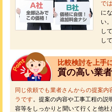
で
に
い
し
し
比較検討を上手
質の高い業
同じ依頼でも業者さんからの提案内
ラです
。提案の内容や工事工程の説
容等をしっかりと聞いて行くと他社