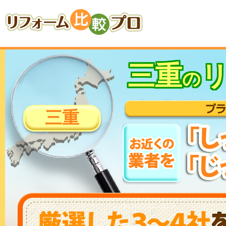
三重
の
三重