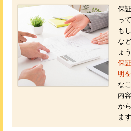
保
っ
も
な
ょ
保
明
な
内
か
ま