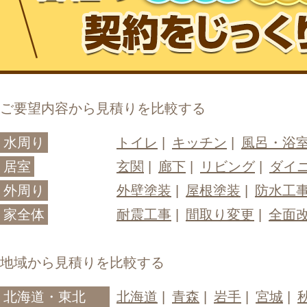
ご要望内容から見積りを比較する
水周り
トイレ
キッチン
風呂・浴
居室
玄関
廊下
リビング
ダイ
外周り
外壁塗装
屋根塗装
防水工
家全体
耐震工事
間取り変更
全面
地域から見積りを比較する
北海道・東北
北海道
青森
岩手
宮城