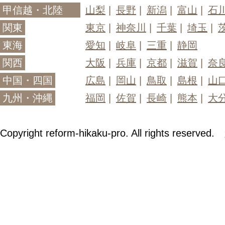
甲信越・北陸
山梨
長野
新潟
富山
石
関東
東京
神奈川
千葉
埼玉
東海
愛知
岐阜
三重
静岡
関西
大阪
兵庫
京都
滋賀
奈
中国・四国
広島
岡山
鳥取
島根
山
九州・沖縄
福岡
佐賀
長崎
熊本
大
Copyright reform-hikaku-pro. All rights reserved.