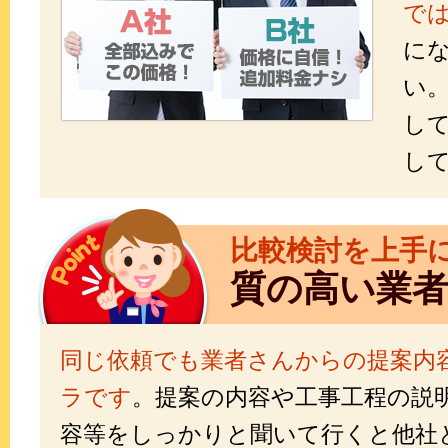
で
に
い
し
し
比較検討を上手
質の高い業
同じ依頼でも業者さんからの提案内
ラです
。提案の内容や工事工程の説
容等をしっかりと聞いて行くと他社