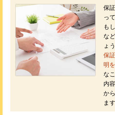
保
っ
も
な
ょ
保
明
な
内
か
ま