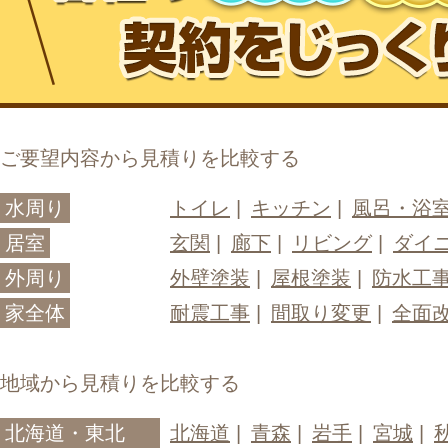
ご要望内容から見積りを比較する
水周り
トイレ
キッチン
風呂・浴
居室
玄関
廊下
リビング
ダイ
外周り
外壁塗装
屋根塗装
防水工
家全体
耐震工事
間取り変更
全面
地域から見積りを比較する
北海道・東北
北海道
青森
岩手
宮城