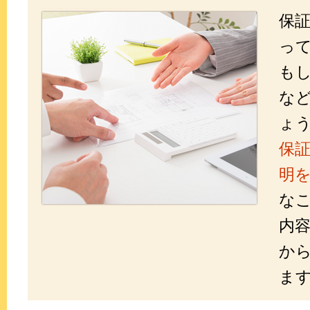
保
っ
も
な
ょ
保
明
な
内
か
ま