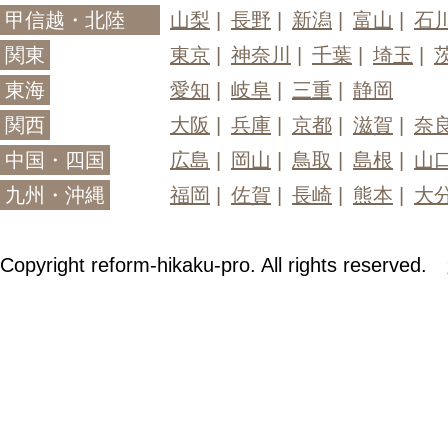
甲信越・北陸
山梨
長野
新潟
富山
石
関東
東京
神奈川
千葉
埼玉
東海
愛知
岐阜
三重
静岡
関西
大阪
兵庫
京都
滋賀
奈
中国・四国
広島
岡山
鳥取
島根
山
九州・沖縄
福岡
佐賀
長崎
熊本
大
Copyright reform-hikaku-pro. All rights reserved.