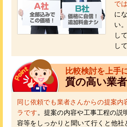
で
に
い
し
し
比較検討を上手
質の高い業
同じ依頼でも業者さんからの提案内
ラです
。提案の内容や工事工程の説
容等をしっかりと聞いて行くと他社